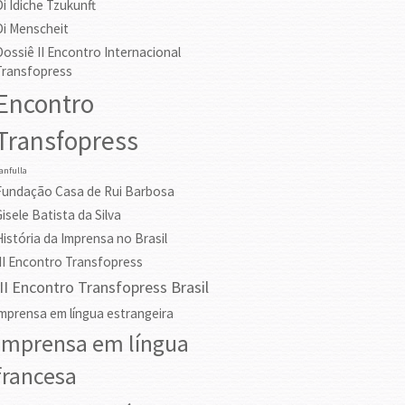
Di Idiche Tzukunft
Di Menscheit
Dossiê II Encontro Internacional
Transfopress
Encontro
Transfopress
anfulla
Fundação Casa de Rui Barbosa
Gisele Batista da Silva
História da Imprensa no Brasil
III Encontro Transfopress
III Encontro Transfopress Brasil
imprensa em língua estrangeira
Imprensa em língua
francesa