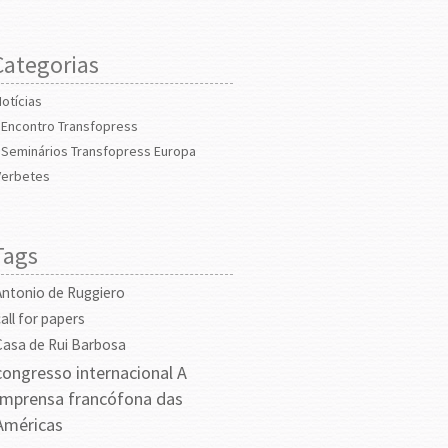
Categorias
Notícias
Encontro Transfopress
Seminários Transfopress Europa
Verbetes
Tags
Antonio de Ruggiero
call for papers
Casa de Rui Barbosa
congresso internacional A
Imprensa francófona das
Américas