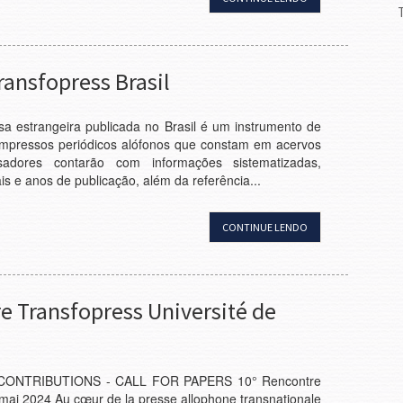
ansfopress Brasil
sa estrangeira publicada no Brasil é um instrumento de
impressos periódicos alófonos que constam em acervos
sadores contarão com informações sistematizadas,
is e anos de publicação, além da referência...
CONTINUE LENDO
 Transfopress Université de
ONTRIBUTIONS - CALL FOR PAPERS 10° Rencontre
7 mai 2024 Au cœur de la presse allophone transnationale