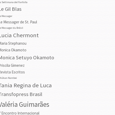
a Settimana del Fanfulla
Le Gil Blas
e Messager
Le Messager de St. Paul
e Messager du Brésil
Lucia Chermont
Maria Stephanou
Monica Okamoto
Monica Setuyo Okamoto
Priscila Gimenez
Revista Escritos
hûkan Nambei
Tania Regina de Luca
Transfopress Brasil
Valéria Guimarães
V Encontro Internacional