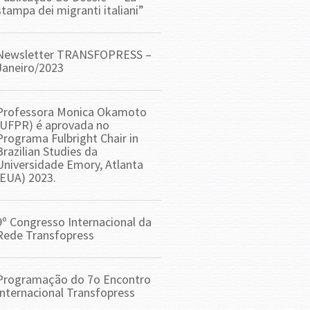
stampa dei migranti italiani”
Newsletter TRANSFOPRESS –
Janeiro/2023
Professora Monica Okamoto
(UFPR) é aprovada no
Programa Fulbright Chair in
Brazilian Studies da
Universidade Emory, Atlanta
(EUA) 2023.
9º Congresso Internacional da
Rede Transfopress
Programação do 7o Encontro
Internacional Transfopress