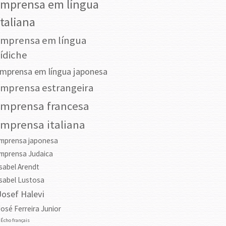
Imprensa em língua
italiana
Imprensa em língua
Iídiche
Imprensa em língua japonesa
Imprensa estrangeira
Imprensa francesa
Imprensa italiana
Imprensa japonesa
Imprensa Judaica
Isabel Arendt
Isabel Lustosa
Josef Halevi
José Ferreira Junior
'Écho français