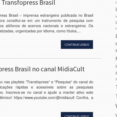
 Transfopress Brasil
L
ess Brasil – imprensa estrangeira publicada no Brasil
L
bra constitui-se em um instrumento de pesquisa com
cos alófonos de acervos nacionais e estrangeiros. Os
L
tizadas, organizadas por idioma, como títulos,...
CONTINUE LENDO
ress Brasil no canal MidiaCult
S
o nas playlists "Transfopress" e "Pesquisa" do canal do
licações rápidas e acessíveis sobre as pesquisas
po. Inscreva-se no canal e ajude a manter ativo este
êmico! https://www.youtube.com/@midiacult Confira, a
CONTINUE LENDO