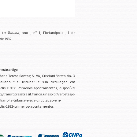
:
La Tribuna
, ano I, nº 1, Florianópolis , 1 de
 de 1932.
 este artigo:
ria Teresa Santos; SILVA , Cristiani Bereta da. O
italiano “La Tribuna” e sua circulação em
polis /1932: Primeiros apontamentos, disponível
//transfopressbrasil.franca.unesp.br/verbetes/o-
aliano-la-tribuna-e-sua-circulacao-em-
polis-1932-primeiros-apontamentos