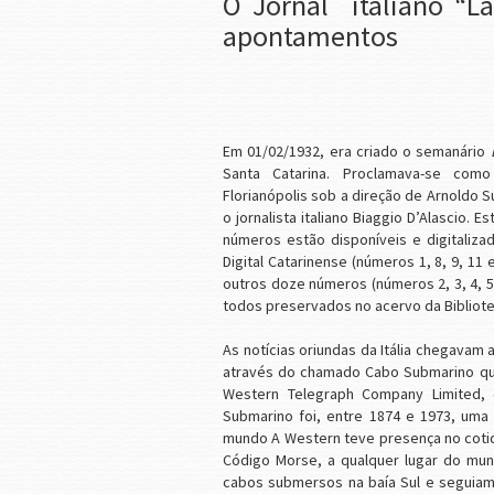
O Jornal italiano “La
apontamentos
Em 01/02/1932, era criado o semanário
Santa Catarina. Proclamava-se co
Florianópolis sob a direção de Arnoldo 
o jornalista italiano Biaggio D’Alascio. E
números estão disponíveis e digitalizad
Digital Catarinense (números 1, 8, 9, 1
outros doze números (números 2, 3, 4, 5, 
todos preservados no acervo da Bibliote
As notícias oriundas da Itália chegavam 
através do chamado Cabo Submarino que
Western Telegraph Company Limited, 
Submarino foi, entre 1874 e 1973, uma
mundo A Western teve presença no cotidi
Código Morse, a qualquer lugar do mun
cabos submersos na baía Sul e seguiam