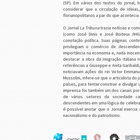
(SP). Em vários dos textos do jornal,
considerar que a circulação de ideias,
florianopolitanos a par do que acontecia
O Jornal
La Tribuna
trazia notícias e com
(como José Dinis e José Boiteux /IHGS
conotação política. Suas páginas con
privilegiam o comércio de descendent
importância na economia e, nada inoce
destacar a obra da imigração italiana
referências a Giuseppe e Anita Garibald
noticiavam ações do rei Victor Emmanu
Mussolini, infere-se que o articulista do
países, para tentar construir e divulga
imprensa foi também um dos canais por o
de vários setores da sociedade cat
descendentes em uma lógica de celebra
é possível anotar que o Jornal exercia
nacionalismo e do patriotismo.