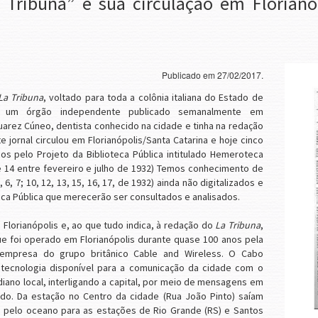
 Tribuna” e sua circulação em Florianó
Publicado em 27/02/2017.
La Tribuna
, voltado para toda a colônia italiana do Estado de
mo um órgão independente publicado semanalmente em
Suarez Cúneo, dentista conhecido na cidade e tinha na redação
ste jornal circulou em Florianópolis/Santa Catarina e hoje cinco
os pelo Projeto da Biblioteca Pública intitulado Hemeroteca
1 e 14 entre fevereiro e julho de 1932) Temos conhecimento de
6, 7; 10, 12, 13, 15, 16, 17, de 1932) ainda não digitalizados e
ca Pública que merecerão ser consultados e analisados.
a Florianópolis e, ao que tudo indica, à redação do
La Tribuna
,
 foi operado em Florianópolis durante quase 100 anos pela
empresa do grupo britânico Cable and Wireless. O Cabo
 tecnologia disponível para a comunicação da cidade com o
ano local, interligando a capital, por meio de mensagens em
do. Da estação no Centro da cidade (Rua João Pinto) saíam
 pelo oceano para as estações de Rio Grande (RS) e Santos