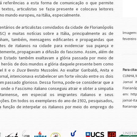
 há referências a esta forma de comunicação o que permite
 textos, articulistas se fazia presente e colocava leitores
 no mundo europeu, na Itália, especialmente.
entários de articulistas convidados da cidade de Florianópolis
Imagem
C) e muitas notícias sobre a Itália, principalmente as de
fevereiro
tinham, também, mensagens edificantes e propagandas que
es de italianos na cidade para evidenciar sua pujança e
ntemente, propagavam a difusão do fascismo. Assim, além de
 no Estado também exaltavam a glória passada por meio de
i, heróis de dois mundos e glória daquele presente bem como
Para citar
el II e o
Duce
Benito Mussolini. Ao exaltar Garibaldi, Anita e
CUNHA, Ma
 jornal, intencionava estabelecer um forte vínculo entre os dois
Jornal 
r um passado glorioso. Dessa forma, pode-se considerar que a
Florianó
nde o Fascismo italiano conseguiu atrair e obter a simpatia
em: http:
arinense, em especial os imigrantes italianos e seus
jornal-it
ções. Em todos os exemplares do ano de 1932, pesquisados,
floriano
 a função de interpelar os italianos por meio do emprego do