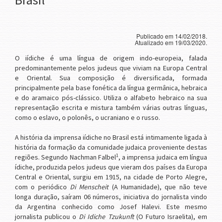
Publicado em 14/02/2018.
Atualizado em 19/03/2020.
O iídiche é uma língua de origem indo-europeia, falada
predominantemente pelos judeus que viviam na Europa Central
e Oriental. Sua composição é diversificada, formada
principalmente pela base fonética da língua germânica, hebraica
e do aramaico pós-clássico. Utiliza o alfabeto hebraico na sua
representação escrita e mistura também várias outras línguas,
como o eslavo, o polonês, o ucraniano e o russo.
A história da imprensa iídiche no Brasil está intimamente ligada à
história da formação da comunidade judaica proveniente destas
1
regiões. Segundo Nachman Falbel
, a imprensa judaica em língua
ídiche, produzida pelos judeus que vieram dos países da Europa
Central e Oriental, surgiu em 1915, na cidade de Porto Alegre,
com o periódico
Di Menscheit
(A Humanidade), que não teve
longa duração, saíram 06 números, iniciativa do jornalista vindo
da Argentina conhecido como Josef Halevi. Este mesmo
jornalista publicou o
Di Idiche Tzukunft
(O Futuro Israelita), em