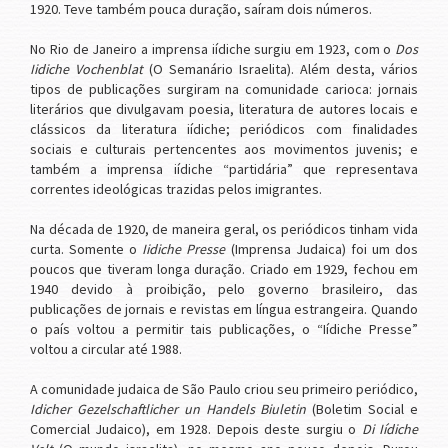
1920. Teve também pouca duração, saíram dois números.
No Rio de Janeiro a imprensa iídiche surgiu em 1923, com o
Dos
Iidiche Vochenblat
(O Semanário Israelita). Além desta, vários
tipos de publicações surgiram na comunidade carioca: jornais
literários que divulgavam poesia, literatura de autores locais e
clássicos da literatura iídiche; periódicos com finalidades
sociais e culturais pertencentes aos movimentos juvenis; e
também a imprensa iídiche “partidária” que representava
correntes ideológicas trazidas pelos imigrantes.
Na década de 1920, de maneira geral, os periódicos tinham vida
curta. Somente o
Iidiche Presse
(Imprensa Judaica) foi um dos
poucos que tiveram longa duração. Criado em 1929, fechou em
1940 devido à proibição, pelo governo brasileiro, das
publicações de jornais e revistas em língua estrangeira. Quando
o país voltou a permitir tais publicações, o “Iídiche Presse”
voltou a circular até 1988.
A comunidade judaica de São Paulo criou seu primeiro periódico,
Idicher Gezelschaftlicher un Handels Biuletin
(Boletim Social e
Comercial Judaico), em 1928. Depois deste surgiu o
Di Iídiche