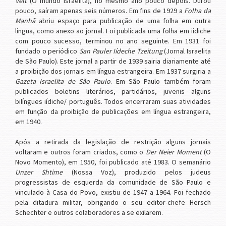
Velt
(O mundo israelita), no mesmo ano pouco depois. Durou
pouco, saíram apenas seis números. Em fins de 1929 a
Folha da
Manhã
abriu espaço para publicação de uma folha em outra
língua, como anexo ao jornal. Foi publicada uma folha em iídiche
com pouco sucesso, terminou no ano seguinte. Em 1931 foi
fundado o periódico
San Pauler Iídeche Tzeitung
(Jornal Israelita
de São Paulo). Este jornal a partir de 1939 sairia diariamente até
a proibição dos jornais em língua estrangeira. Em 1937 surgiria a
Gazeta Israelita de São Paulo
. Em São Paulo também foram
publicados boletins literários, partidários, juvenis alguns
bilíngues iídiche/ português. Todos encerraram suas atividades
em função da proibição de publicações em língua estrangeira,
em 1940.
Após a retirada da legislação de restrição alguns jornais
voltaram e outros foram criados, como o
Der Neier Moment
(O
Novo Momento), em 1950, foi publicado até 1983. O semanário
Unzer Shtime
(Nossa Voz), produzido pelos judeus
progressistas de esquerda da comunidade de São Paulo e
vinculado à Casa do Povo, existiu de 1947 a 1964. Foi fechado
pela ditadura militar, obrigando o seu editor-chefe Hersch
Schechter e outros colaboradores a se exilarem.